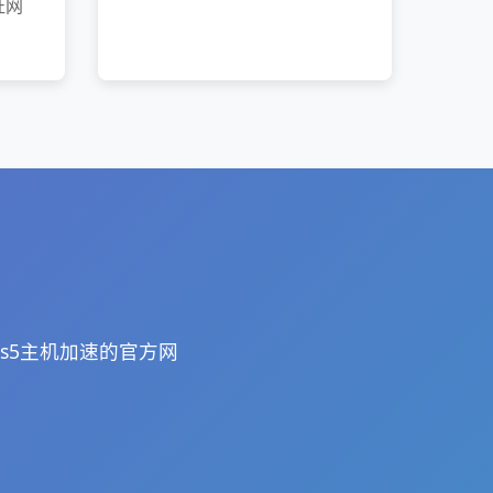
证网
ps5主机加速的官方网